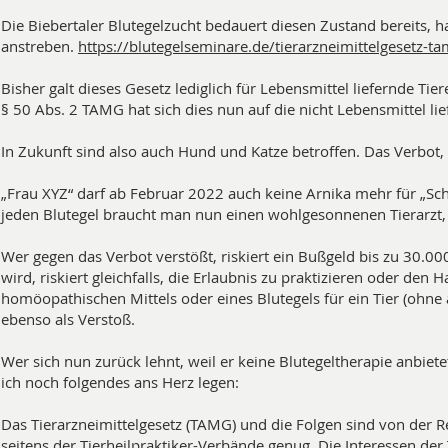
Die Biebertaler Blutegelzucht bedauert diesen Zustand bereits, ha
anstreben.
https://blutegelseminare.de/tierarzneimittelgesetz-t
Bisher galt dieses Gesetz lediglich für Lebensmittel liefernde Tie
§ 50 Abs. 2 TAMG hat sich dies nun auf die nicht Lebensmittel lie
In Zukunft sind also auch Hund und Katze betroffen. Das Verbot,
„Frau XYZ“ darf ab Februar 2022 auch keine Arnika mehr für „Sch
jeden Blutegel braucht man nun einen wohlgesonnenen Tierarzt,
Wer gegen das Verbot verstößt, riskiert ein Bußgeld bis zu 30.
wird, riskiert gleichfalls, die Erlaubnis zu praktizieren oder den
homöopathischen Mittels oder eines Blutegels für ein Tier (ohne 
ebenso als Verstoß.
Wer sich nun zurück lehnt, weil er keine Blutegeltherapie anbiet
ich noch folgendes ans Herz legen:
Das Tierarzneimittelgesetz (TAMG) und die Folgen sind von der
seitens der Tierheilpraktiker-Verbände genug. Die Interessen der 