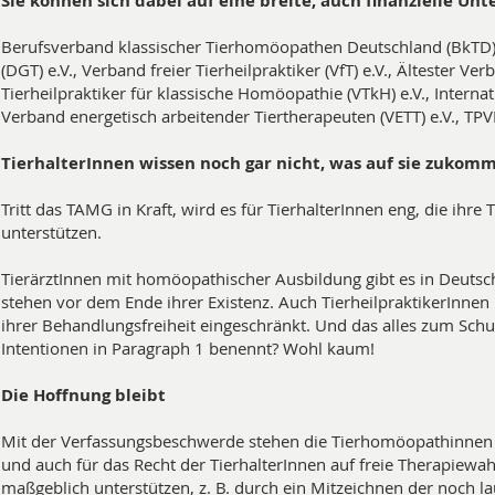
Sie können sich dabei auf eine breite, auch finanzielle Un
Berufsverband klassischer Tierhomöopathen Deutschland (BkTD) e
(DGT) e.V., Verband freier Tierheilpraktiker (VfT) e.V., Ältester V
Tierheilpraktiker für klassische Homöopathie (VTkH) e.V., Internat
Verband energetisch arbeitender Tiertherapeuten (VETT) e.V., TP
TierhalterInnen wissen noch gar nicht, was auf sie zukom
Tritt das TAMG in Kraft, wird es für TierhalterInnen eng, die ihr
unterstützen.
TierärztInnen mit homöopathischer Ausbildung gibt es in Deuts
stehen vor dem Ende ihrer Existenz. Auch TierheilpraktikerInne
ihrer Behandlungsfreiheit eingeschränkt. Und das alles zum Schu
Intentionen in Paragraph 1 benennt? Wohl kaum!
Die Hoffnung bleibt
Mit der Verfassungsbeschwerde stehen die Tierhomöopathinnen ste
und auch für das Recht der TierhalterInnen auf freie Therapiewah
maßgeblich unterstützen, z. B. durch ein Mitzeichnen der noch l